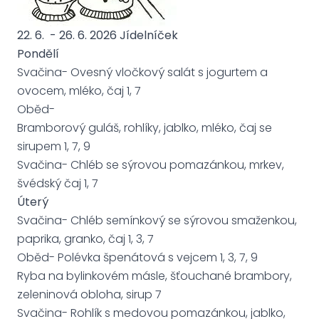
22. 6. - 26. 6. 2026 Jídelníček
Pondělí
Svačina- Ovesný vločkový salát s jogurtem a
ovocem, mléko, čaj 1, 7
Oběd-
Bramborový guláš, rohlíky, jablko, mléko, čaj se
sirupem 1, 7, 9
Svačina- Chléb se sýrovou pomazánkou, mrkev,
švédský čaj 1, 7
Úterý
Svačina- Chléb semínkový se sýrovou smaženkou,
paprika, granko, čaj 1, 3, 7
Oběd- Polévka špenátová s vejcem 1, 3, 7, 9
Ryba na bylinkovém másle, šťouchané brambory,
zeleninová obloha, sirup 7
Svačina- Rohlík s medovou pomazánkou, jablko,