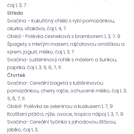
čaj 1, 3, 7
Středa
Svačina – Kukuřičný chléb s rybí pomazánkou,
okurka, vitakáva, čaj 1, 4, 7
Oběd - Polévka česneková s bramborem 1, 3, 7, 9
Špagety s mletým masem, rajčatovou omáčkou a
sýrem, jogurt, mléko, čaj 1, 3, 7
Svačina- Luštěninový rohlík s máslem a šunkou,
paprika, čaj 1, 3, 5, 6, 7, 11
Čtvrtek
Svačina- Cereální bageta s luštěninovou
pomazánkou, cherry rajče, ochucené mléko, čaj 1, 3,
5, 6, 7, 11
Oběd- Polévka se zeleninou a kuskusem 1, 7, 9
Rozlítaní ptáčci, rýže, ovoce, tropico nápoj 1, 3, 7, 9
Svačina- Cereální tyčinka s jahodovou šťávou,
jablko, čaj 1, 3,