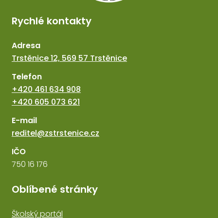
Rychlé kontakty
Adresa
Trstěnice 12, 569 57 Trstěnice
Telefon
+420 461 634 908
+420 605 073 621
E-mail
reditel@zstrstenice.cz
IČO
750 16 176
Oblíbené stránky
Školský portál