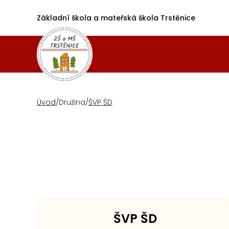
Základní škola a mateřská škola Trstěnice
Úvod
/
Družina
/
ŠVP ŠD
ŠVP ŠD