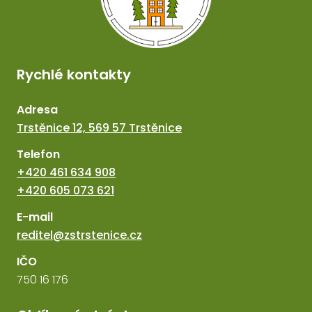
Rychlé kontakty
Adresa
Trstěnice 12, 569 57 Trstěnice
Telefon
+420 461 634 908
+420 605 073 621
E-mail
reditel@zstrstenice.cz
IČO
750 16 176