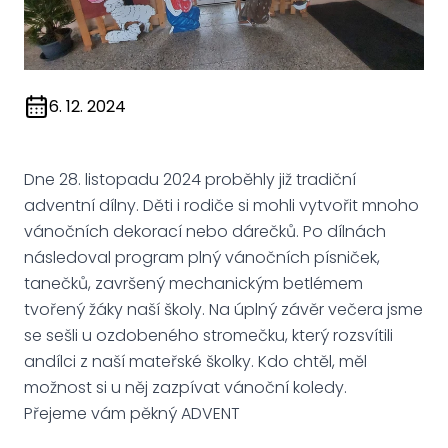
6. 12. 2024
Dne 28. listopadu 2024 proběhly již tradiční
adventní dílny. Děti i rodiče si mohli vytvořit mnoho
vánočních dekorací nebo dárečků. Po dílnách
následoval program plný vánočních písniček,
tanečků, završený mechanickým betlémem
tvořený žáky naší školy. Na úplný závěr večera jsme
se sešli u ozdobeného stromečku, který rozsvítili
andílci z naší mateřské školky. Kdo chtěl, měl
možnost si u něj zazpívat vánoční koledy.
Přejeme vám pěkný ADVENT