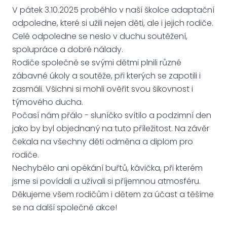
V pátek 3.10.2025 proběhlo v naší školce adaptační
odpoledne, které si užili nejen děti, ale i jejich rodiče.
Celé odpoledne se neslo v duchu soutěžení,
spolupráce a dobré nálady.
Rodiče společně se svými dětmi plnili různé
zábavné úkoly a soutěže, při kterých se zapotili i
zasmáli. Všichni si mohli ověřit svou šikovnost i
týmového ducha.
Počasí nám přálo - sluníčko svítilo a podzimní den
jako by byl objednaný na tuto příležitost. Na závěr
čekala na všechny děti odměna a diplom pro
rodiče.
Nechybělo ani opékání buřtů, kávička, při kterém
jsme si povídali a užívali si příjemnou atmosféru.
Děkujeme všem rodičům i dětem za účast a těšíme
se na další společné akce!