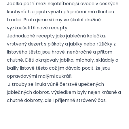
Jablka patří mezi nejoblíbenější ovoce v českých
kuchyních a jejich využití při pečení má dlouhou
tradici. Proto jsme si i my ve školní družině
vyzkoušeli tři nové recepty.
Jednoduché recepty jako jablečná kolečka,
vrstvený dezert s piškoty a jablky nebo růžičky z
listového těsta jsou hravé, nenáročné a přitom
chutné. Děti okrajovaly jablka, míchaly, skládaly a
balily listové těsto což jim dávalo pocit, že jsou
opravdovými malými cukráři.
Z trouby se linula vůně čerstvě upečených
jablečných dobrot. Výsledkem byly nejen krásné a
chutné dobroty, ale i příjemně strávený čas.