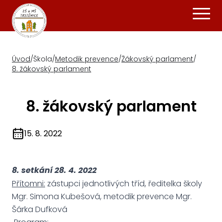
Úvod
/
Škola
/
Metodik prevence
/
Žákovský parlament
/
8. žákovský parlament
8. žákovský parlament
15. 8. 2022
8. setkání 28. 4. 2022
Přítomni:
zástupci jednotlivých tříd, ředitelka školy
Mgr. Simona Kubešová, metodik prevence Mgr.
Šárka Dufková