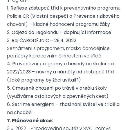
Program:
1. Reflexe zástupců tříd k preventivního programu
Policie ČR (Vlastní bezpečí a Prevence rizikového
chování) – kladné hodnocení programu žáky
2. Odjezd do Legolandu – doplňující informace
3. Rej ČARODĚJNIC – 29.4. 2022
Seznámení s programem, maska čarodějnice,
pomůcky k pracovním činnostem ve třídě
4. Preventivní programy a besedy na školní rok
2022/2023 – návrhy a náměty od zástupců tříd.
(Jaké programy by žáci uvítali?)
5. Omezené chození po trávě v areálu školy
(využíváme asfaltových a zpevněných cest)
6. Šetříme energiemi – zhasínání světel ve třídě a
na chodbě
7. Plánované akce:
3.5. 2022 - Přírodovědná soutěž v SVČ Litomyšl