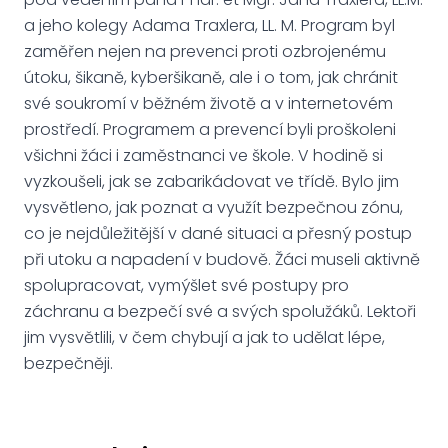
a jeho kolegy Adama Traxlera, LL. M. Program byl
zaměřen nejen na prevenci proti ozbrojenému
útoku, šikaně, kyberšikaně, ale i o tom, jak chránit
své soukromí v běžném životě a v internetovém
prostředí. Programem a prevencí byli proškoleni
všichni žáci i zaměstnanci ve škole. V hodině si
vyzkoušeli, jak se zabarikádovat ve třídě. Bylo jim
vysvětleno, jak poznat a využít bezpečnou zónu,
co je nejdůležitější v dané situaci a přesný postup
při utoku a napadení v budově. Žáci museli aktivně
spolupracovat, vymýšlet své postupy pro
záchranu a bezpečí své a svých spolužáků. Lektoři
jim vysvětlili, v čem chybují a jak to udělat lépe,
bezpečněji.