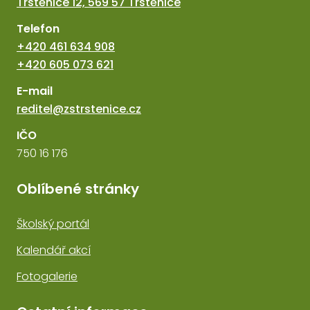
Trstěnice 12, 569 57 Trstěnice
Telefon
+420 461 634 908
+420 605 073 621
E-mail
reditel@zstrstenice.cz
IČO
750 16 176
Oblíbené stránky
Školský portál
Kalendář akcí
Fotogalerie