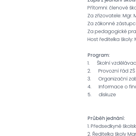
Přítomni: členové šk
Za zřizovatele: Mgr.
Za zákonné zástupce
Za pedagogické pra
Host ředitelka školy
Program:
1. Školní vzdělávací
2. Provozní řád ZŠ
3. Organizační zab
4. Informace o fina
5. diskuze
Průběh jednání:
1. Předsedkyně škols
2.
Ředitelka školy M