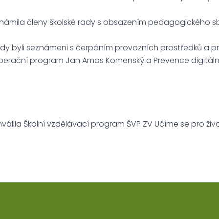
eznámila členy školské rady s obsazením pedagogického sb
rady byli seznámeni s čerpáním provozních prostředků a p
erační program Jan Amos Komenský a Prevence digitální
hválila Školní vzdělávací program ŠVP ZV Učíme se pro živo