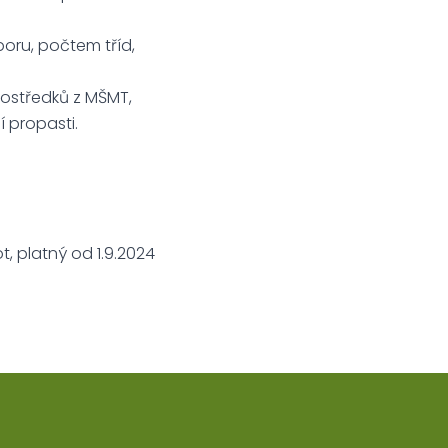
oru, počtem tříd,
rostředků z MŠMT,
 propasti.
t, platný od 1.9.2024