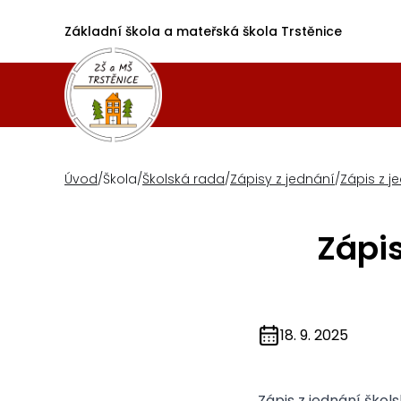
Základní škola a mateřská škola Trstěnice
Úvod
/
Škola
/
Školská rada
/
Zápisy z jednání
/
Zápis z j
Zápis
18. 9. 2025
Zápis z jednání škol