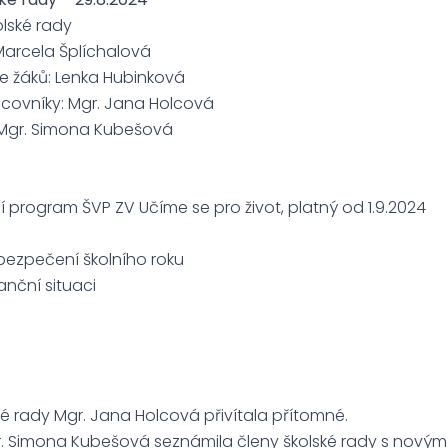
olské rady
 Marcela Šplíchalová
 žáků: Lenka Hubinková
covníky: Mgr. Jana Holcová
: Mgr. Simona Kubešová
 program ŠVP ZV Učíme se pro život, platný od 1.9.2024
ezpečení školního roku
nční situaci
ké rady Mgr. Jana Holcová přivítala přítomné.
gr. Simona Kubešová seznámila členy školské rady s nový