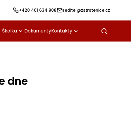
+420 461 634 908
reditel@zstrstenice.cz
Školka
Dokumenty
Kontakty
ze dne