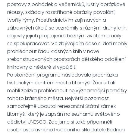
postavy z pohádek a večerníčků, luštily obrázkové
rébusy, skládaly rozstříhané obrázky povolání,
tvořily rýmy. Prostřednictvím zajímavých a
zábavných úkolů se seznámily s různými druhy knih,
objevily jejich propojení s běžným životem a učily
se spolupracovat. Ve zbývajícím čase si děti mohly
prohlédnout řadu krásných knih v nově
zrekonstruovaných prostorách dětského oddělení
knihovny a některé si vypůjčit.
Po skončení programu následovala procházka
historickým centrem města Litomyšl. Žáci si tak
mohli zblízka prohlédnout nejvýznamnější památky
tohoto krásného města. Největší pozornost
samozřejmě upoutal renesanční Státní zámek
Litomyšl, který je zapsán na seznamu světového
dědictví UNESCO. Zde jsme si také připomněli
osobnost slavného hudebního skladatele Bedřich