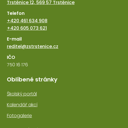
Trstěnice 12, 569 57 Trstěnice
Telefon
+420 461 634 908
+420 605 073 621
E-mail
reditel@zstrstenice.cz
IČO
750 16 176
Oblíbené stránky
Školský portál
Kalendář akcí
Fotogalerie