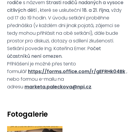
rodiče
s názvem
Strasti rodičů nadaných a vysoce
citlivých dětí
, které se uskuteční
18. a 21. října
, vždy
od 17 do 19 hodin. V úvodu setkání proběhne
přednáška (v každém dni jinak pojatá, zájemci se
tedy mohou přihlásit na obě setkání), dále bude
prostor pro diskuzi, dotazy a sdílení zkušeností.
Setkání povede Ing. Kateřina Emer. P
očet
účastníků není omezen.
Přihlášení je možné přes tento
formulář
https://forms.office.com/r/gEFRHk04Bk
,
nebo formou e-mailu na
adresu
marketa.paleckova@npi.cz
.
Fotogalerie