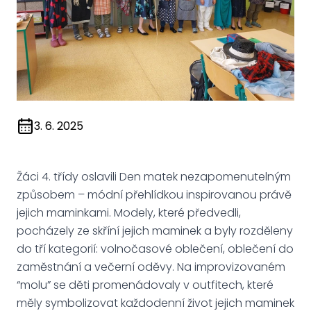
3. 6. 2025
Žáci 4. třídy oslavili Den matek nezapomenutelným
způsobem – módní přehlídkou inspirovanou právě
jejich maminkami. Modely, které předvedli,
pocházely ze skříní jejich maminek a byly rozděleny
do tří kategorií: volnočasové oblečení, oblečení do
zaměstnání a večerní oděvy. Na improvizovaném
“molu” se děti promenádovaly v outfitech, které
měly symbolizovat každodenní život jejich maminek