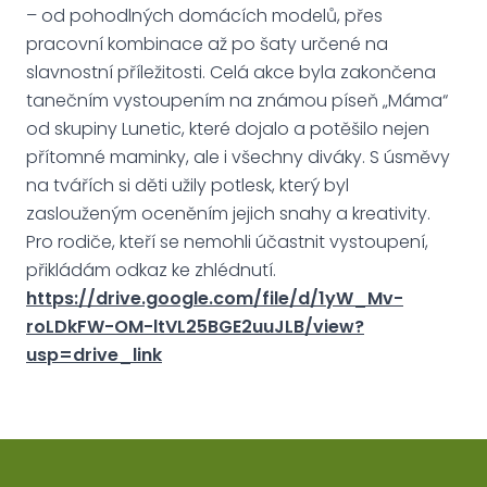
– od pohodlných domácích modelů, přes
pracovní kombinace až po šaty určené na
slavnostní příležitosti. Celá akce byla zakončena
tanečním vystoupením na známou píseň „Máma“
od skupiny Lunetic, které dojalo a potěšilo nejen
přítomné maminky, ale i všechny diváky. S úsměvy
na tvářích si děti užily potlesk, který byl
zaslouženým oceněním jejich snahy a kreativity.
Pro rodiče, kteří se nemohli účastnit vystoupení,
přikládám odkaz ke zhlédnutí.
https://drive.google.com/file/d/1yW_Mv-
roLDkFW-OM-ltVL25BGE2uuJLB/view?
usp=drive_link