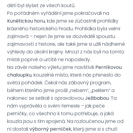
dětí byl slyšet ze všech koutů.
Po pořádném vyřádění jsme pokračovali na
Kunětickou horu
, kde jsme se zúčastnili prohlídky
krásného historického hradu. Prohlídka byla velmi
zajímavá – nejen že jsme se dozvěděli spoustu
zajímavostí z historie, ale také jsme si užili nádherné
výhledy do okolní krajiny. Mnozí z nás byli na tomto
místě poprvé a určitě ne naposledy.
Na závěr našeho výletu jsme navštívili
Perníkovou
chaloupku
, kouzelné místo, které nás přeneslo do
světa pohádek. Čekal nás zábavný program,
během kterého jsme prošli „nebem“, „peklem“ a
nakonec se setkali s opravdovou
Ježibabou
. Ta
nám vyprávěla o svém řemesle – jak peče
perníčky, co všechno k tomu potřebuje, a jaká
kouzla jsou s tím spojená. Na rozloučenou jsme od
ní dostali
výborný perníček
, který jsme si s chutí