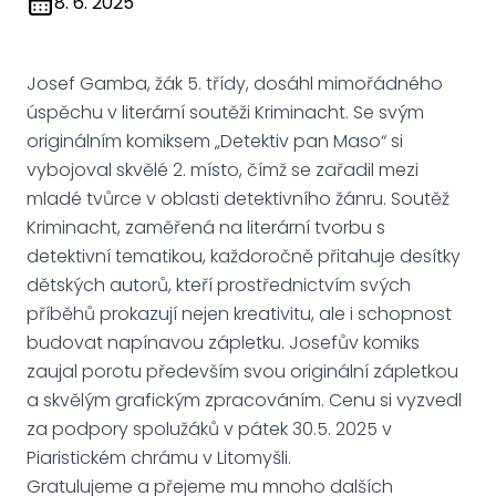
8. 6. 2025
Josef Gamba, žák 5. třídy, dosáhl mimořádného
úspěchu v literární soutěži Kriminacht. Se svým
originálním komiksem „Detektiv pan Maso“ si
vybojoval skvělé 2. místo, čímž se zařadil mezi
mladé tvůrce v oblasti detektivního žánru. Soutěž
Kriminacht, zaměřená na literární tvorbu s
detektivní tematikou, každoročně přitahuje desítky
dětských autorů, kteří prostřednictvím svých
příběhů prokazují nejen kreativitu, ale i schopnost
budovat napínavou zápletku. Josefův komiks
zaujal porotu především svou originální zápletkou
a skvělým grafickým zpracováním. Cenu si vyzvedl
za podpory spolužáků v pátek 30.5. 2025 v
Piaristickém chrámu v Litomyšli.
Gratulujeme a přejeme mu mnoho dalších