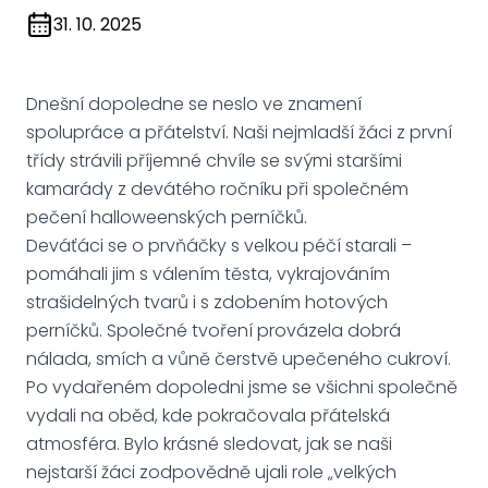
31. 10. 2025
Dnešní dopoledne se neslo ve znamení
spolupráce a přátelství. Naši nejmladší žáci z první
třídy strávili příjemné chvíle se svými staršími
kamarády z devátého ročníku při společném
pečení halloweenských perníčků.
Deváťáci se o prvňáčky s velkou péčí starali –
pomáhali jim s válením těsta, vykrajováním
strašidelných tvarů i s zdobením hotových
perníčků. Společné tvoření provázela dobrá
nálada, smích a vůně čerstvě upečeného cukroví.
Po vydařeném dopoledni jsme se všichni společně
vydali na oběd, kde pokračovala přátelská
atmosféra. Bylo krásné sledovat, jak se naši
nejstarší žáci zodpovědně ujali role „velkých