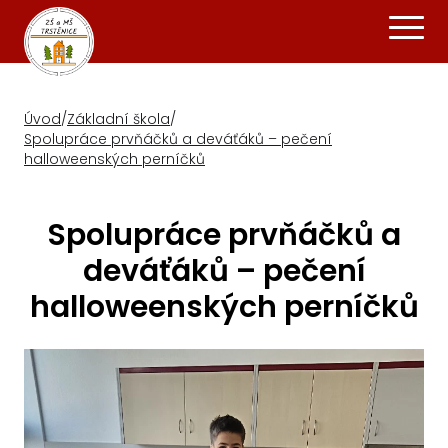
Úvod
/
Základní škola
/
Spolupráce prvňáčků a deváťáků – pečení
halloweenských perníčků
Spolupráce prvňáčků a
deváťáků – pečení
halloweenských perníčků