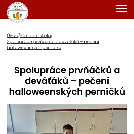
Úvod
/
Základní škola
/
Spolupráce prvňáčků a deváťáků – pečení
halloweenských perníčků
Spolupráce prvňáčků a
deváťáků – pečení
halloweenských perníčků