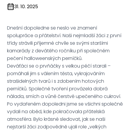
31. 10. 2025
Dnešní dopoledne se neslo ve znamení
spolupráce a přátelství. Naši nejmladší žáci z první
třídy strávili příjemné chvíle se svými staršími
kamarády z devátého ročníku při společném
pečení halloweenských perníčků.
Deváťáci se o prvňáčky s velkou péčí starali –
pomáhali jim s válením těsta, vykrajováním
strašidelných tvarů i s zdobením hotových
perníčků. Společné tvoření provázela dobrá
nálada, smích a vůně čerstvě upečeného cukroví.
Po vydařeném dopoledni jsme se všichni společně
vydali na oběd, kde pokračovala přátelská
atmosféra. Bylo krásné sledovat, jak se naši
nejstarší žáci zodpovědně ujali role „velkých