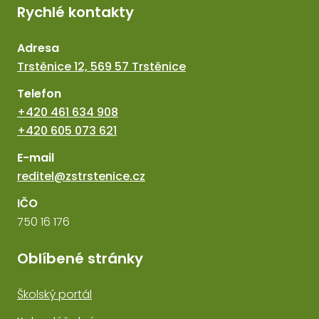
Rychlé kontakty
Adresa
Trstěnice 12, 569 57 Trstěnice
Telefon
+420 461 634 908
+420 605 073 621
E-mail
reditel@zstrstenice.cz
IČO
750 16 176
Oblíbené stránky
Školský portál